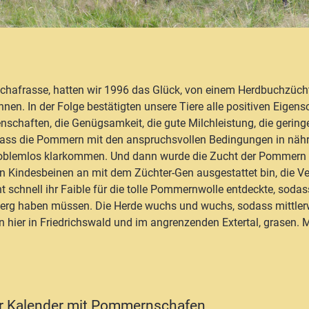
Schafrasse, hatten wir 1996 das Glück, von einem Herdbuchzüch
nen. In der Folge bestätigten unsere Tiere alle positiven Eigen
nschaften, die Genügsamkeit, die gute Milchleistung, die gering
, dass die Pommern mit den anspruchsvollen Bedingungen in näh
oblemlos klarkommen. Und dann wurde die Zucht der Pommern s
von Kindesbeinen an mit dem Züchter-Gen ausgestattet bin, die 
t schnell ihr Faible für die tolle Pommernwolle entdeckte, soda
erg haben müssen. Die Herde wuchs und wuchs, sodass mittlerw
hier in Friedrichswald und im angrenzenden Extertal, grasen. M
er Kalender mit Pommernschafen