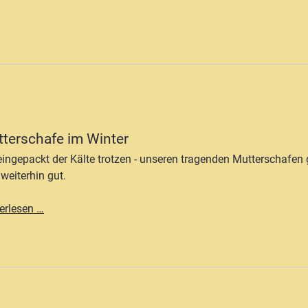
zu
verkaufen!
terschafe im Winter
eingepackt der Kälte trotzen - unseren tragenden Mutterschafen 
 weiterhin gut.
Mutterschafe
erlesen …
im
Winter