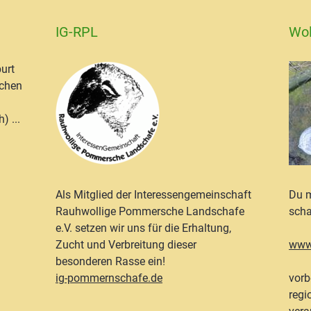
IG-RPL
Wo
urt
schen
) ...
Als Mitglied der Interessengemeinschaft
Du m
Rauhwollige Pommersche Landschafe
scha
e.V. setzen wir uns für die Erhaltung,
Zucht und Verbreitung dieser
www
besonderen Rasse ein!
ig-pommernschafe.de
vorb
regi