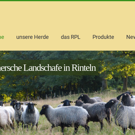
igation
me
unsere Herde
das RPL
Produkte
Ne
rspringen
sche Landschafe in Rinteln