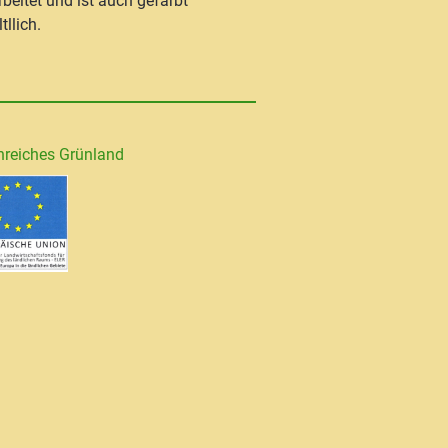
rbeitet und ist auch gefärbt
tllich.
nreiches Grünland