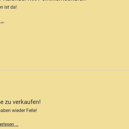
 ist da!
Ein
 …
neuer
Kalender
mit
Pommernschafen
le zu verkaufen!
haben wieder Felle!
Felle
erlesen …